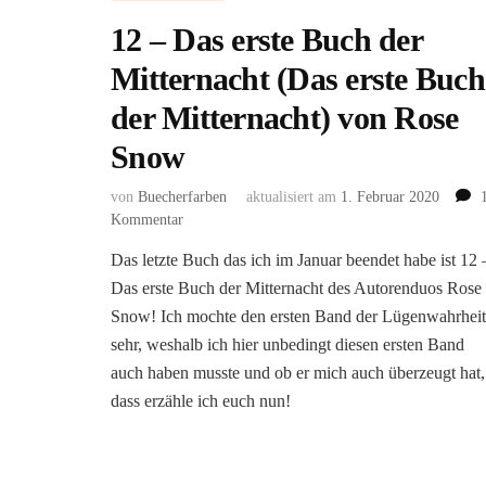
12 – Das erste Buch der
Mitternacht (Das erste Buch
der Mitternacht) von Rose
Snow
von
Buecherfarben
aktualisiert am
1. Februar 2020
zu
Kommentar
12
Das letzte Buch das ich im Januar beendet habe ist 12 
–
Das erste Buch der Mitternacht des Autorenduos Rose
Das
erste
Snow! Ich mochte den ersten Band der Lügenwahrheit
Buch
sehr, weshalb ich hier unbedingt diesen ersten Band
der
auch haben musste und ob er mich auch überzeugt hat,
Mitternacht
dass erzähle ich euch nun!
(Das
erste
Buch
der