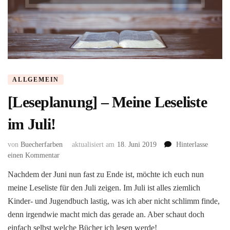
ALLGEMEIN
[Leseplanung] – Meine Leseliste
im Juli!
von
Buecherfarben
aktualisiert am
18. Juni 2019
Hinterlasse
zu
einen Kommentar
[Leseplanung]
Nachdem der Juni nun fast zu Ende ist, möchte ich euch nun
–
meine Leseliste für den Juli zeigen. Im Juli ist alles ziemlich
Meine
Leseliste
Kinder- und Jugendbuch lastig, was ich aber nicht schlimm finde,
im
denn irgendwie macht mich das gerade an. Aber schaut doch
Juli!
einfach selbst welche Bücher ich lesen werde!