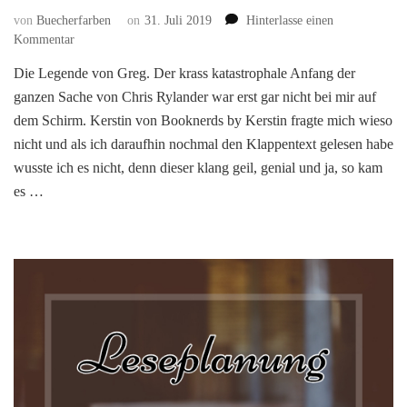
von
Buecherfarben
on
31. Juli 2019
Hinterlasse einen
zu
Kommentar
Die
Die Legende von Greg. Der krass katastrophale Anfang der
Legende
ganzen Sache von Chris Rylander war erst gar nicht bei mir auf
von
Greg
dem Schirm. Kerstin von Booknerds by Kerstin fragte mich wieso
#1.
nicht und als ich daraufhin nochmal den Klappentext gelesen habe
Der
wusste ich es nicht, denn dieser klang geil, genial und ja, so kam
krass
es …
katastrophale
Anfang
der
ganzen
Sache
von
Chris
Rylander