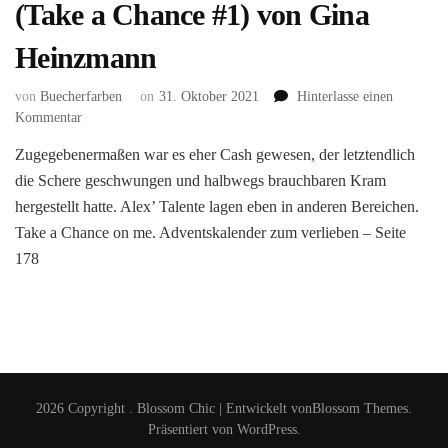
(Take a Chance #1) von Gina
Heinzmann
von
Buecherfarben
on
31. Oktober 2021
Hinterlasse einen
zu
Kommentar
Take
Zugegebenermaßen war es eher Cash gewesen, der letztendlich
a
die Schere geschwungen und halbwegs brauchbaren Kram
Chance
on
hergestellt hatte. Alex’ Talente lagen eben in anderen Bereichen.
me.
Take a Chance on me. Adventskalender zum verlieben – Seite
Adventskalender
178
zum
verlieben
(Take
a
Chance
#1)
von
2026 Copyright
.
Blossom Chic | Entwickelt von
Blossom Themes
.
Gina
Präsentiert von
WordPress
.
Heinzmann