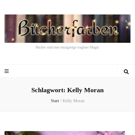
Bücher sind eine einzigartige tragbare Magie.
Schlagwort:
Kelly Moran
Start
/
Kelly Moran