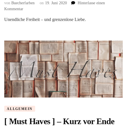
von
Buecherfarben
on
19. Juni 2020
Hinterlasse einen
zu
Kommentar
Wildflower
Unendliche Freiheit – und grenzenlose Liebe.
Summer
1:
In
deinen
Armen
von
Kelly
Moran
ALLGEMEIN
[ Must Haves ] – Kurz vor Ende