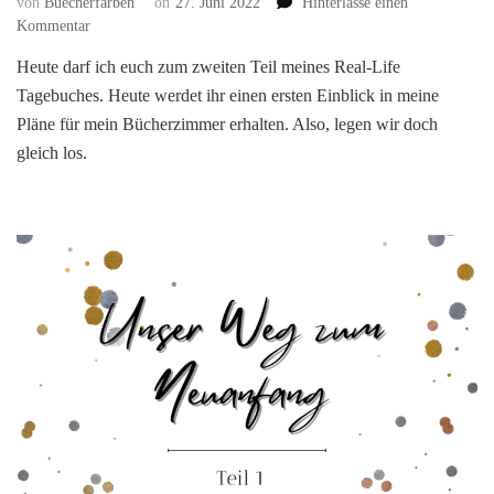
von
Buecherfarben
on
27. Juni 2022
Hinterlasse einen
zu
Kommentar
Unser
Heute darf ich euch zum zweiten Teil meines Real-Life
Weg
Tagebuches. Heute werdet ihr einen ersten Einblick in meine
zum
Neuanfang.
Pläne für mein Bücherzimmer erhalten. Also, legen wir doch
–
gleich los.
Teil
2