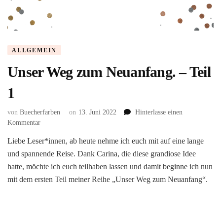
ALLGEMEIN
Unser Weg zum Neuanfang. – Teil
1
von
Buecherfarben
on
13. Juni 2022
Hinterlasse einen
zu
Kommentar
Unser
Liebe Leser*innen, ab heute nehme ich euch mit auf eine lange
Weg
und spannende Reise. Dank Carina, die diese grandiose Idee
zum
Neuanfang.
hatte, möchte ich euch teilhaben lassen und damit beginne ich nun
–
mit dem ersten Teil meiner Reihe „Unser Weg zum Neuanfang“.
Teil
1