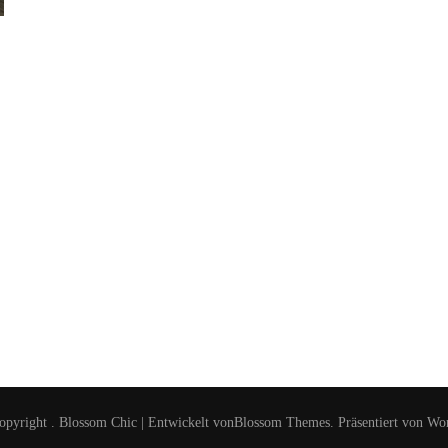
opyright
.
Blossom Chic | Entwickelt von
Blossom Themes
. Präsentiert von
Wor