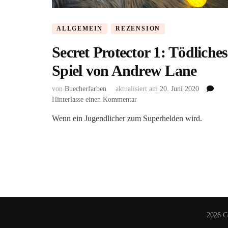
ALLGEMEIN
REZENSION
Secret Protector 1: Tödliches
Spiel von Andrew Lane
von
Buecherfarben
aktualisiert am
20. Juni 2020
zu
Hinterlasse einen Kommentar
Secret
Wenn ein Jugendlicher zum Superhelden wird.
Protector
1:
Tödliches
Spiel
von
Andrew
Lane
2026 C