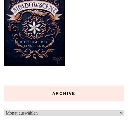
– ARCHIVE –
–
Archive
–