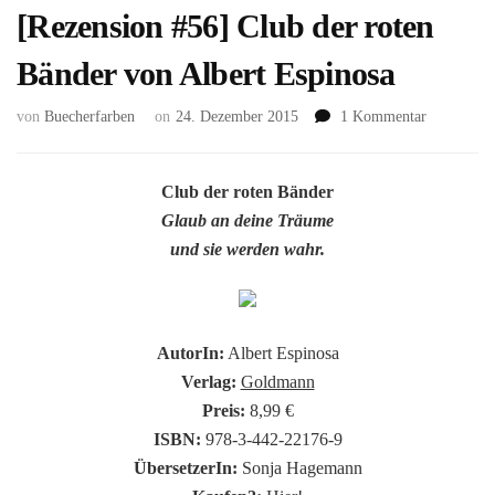
[Rezension #56] Club der roten
Bänder von Albert Espinosa
zu
von
Buecherfarben
on
24. Dezember 2015
1 Kommentar
[Rezension
#56]
Club
Club der roten Bänder
der
Glaub an deine Träume
roten
und sie werden wahr.
Bänder
von
Albert
Espinosa
AutorIn:
Albert Espinosa
Verlag:
Goldmann
Preis:
8,99 €
ISBN:
978-3-442-22176-9
ÜbersetzerIn:
Sonja Hagemann