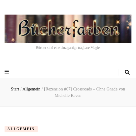
Bücher sind eine einzigartige tragbare Magie.
Start
/
Allgemein
/
[Rezension #67] Crossroads – Ohne Gnade von
Michelle Raven
ALLGEMEIN