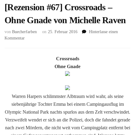
[Rezension #67] Crossroads –
Ohne Gnade von Michelle Raven
von
Buecherfarben
on
25. Februar 2016
Hinterlasse einen
zu
Kommentar
[Rezension
#67]
Crossroads
Crossroads
–
Ohne Gnade
Ohne
Gnade
von
Michelle
Raven
Warren Harpers schlimmster Albtraum wird wahr, als seine
siebenjährige Tochter Emma bei einem Campingausflug im
Olympic National Park nachts spurlos aus dem Zelt verschwindet.
Verzweifelt wendet er sich an die Polizei, doch die fahndet gerade
nach zwei Mördern, die nicht weit vom Campingplatz entfernt bei