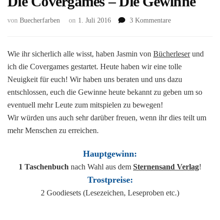
Die Covergames – Die Gewinne
zu
von
Buecherfarben
on
1. Juli 2016
3 Kommentare
Die
Covergames
–
Wie ihr sicherlich alle wisst, haben Jasmin von
Bücherleser
und
Die
ich die Covergames gestartet. Heute haben wir eine tolle
Gewinne
Neuigkeit für euch! Wir haben uns beraten und uns dazu
entschlossen, euch die Gewinne heute bekannt zu geben um so
eventuell mehr Leute zum mitspielen zu bewegen!
Wir würden uns auch sehr darüber freuen, wenn ihr dies teilt um
mehr Menschen zu erreichen.
Hauptgewinn:
1 Taschenbuch
nach Wahl aus dem
Sternensand Verlag
!
Trostpreise:
2 Goodiesets (Lesezeichen, Leseproben etc.)