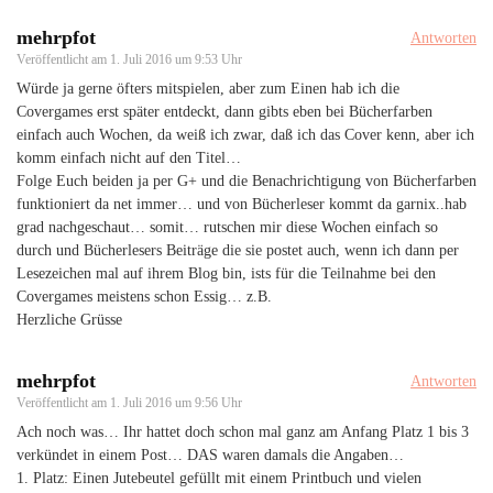
mehrpfot
Antworten
Veröffentlicht am
1. Juli 2016 um 9:53 Uhr
Würde ja gerne öfters mitspielen, aber zum Einen hab ich die
Covergames erst später entdeckt, dann gibts eben bei Bücherfarben
einfach auch Wochen, da weiß ich zwar, daß ich das Cover kenn, aber ich
komm einfach nicht auf den Titel…
Folge Euch beiden ja per G+ und die Benachrichtigung von Bücherfarben
funktioniert da net immer… und von Bücherleser kommt da garnix..hab
grad nachgeschaut… somit… rutschen mir diese Wochen einfach so
durch und Bücherlesers Beiträge die sie postet auch, wenn ich dann per
Lesezeichen mal auf ihrem Blog bin, ists für die Teilnahme bei den
Covergames meistens schon Essig… z.B.
Herzliche Grüsse
mehrpfot
Antworten
Veröffentlicht am
1. Juli 2016 um 9:56 Uhr
Ach noch was… Ihr hattet doch schon mal ganz am Anfang Platz 1 bis 3
verkündet in einem Post… DAS waren damals die Angaben…
1. Platz: Einen Jutebeutel gefüllt mit einem Printbuch und vielen