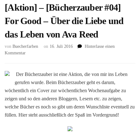
[Aktion] – [Bücherzauber #04]
For Good – Über die Liebe und
das Leben von Ava Reed
von
Buecherfarben
on
16. Juli 2016
Hinterlasse einen
zu
Kommentar
[Aktion]
–
[Bücherzauber
Der Bücherzauber ist eine Aktion, die von mir ins Leben
#04]
gerufen wurde. Beim Bücherzauber geht es darum,
For
wöchentlich ein Cover zur wöchentlichen Wochenaufgabe zu
Good
zeigen und so den anderen Bloggern, Lesern etc. zu zeigen,
–
Über
welche Bücher es noch so gibt um deren Wunschliste eventuell zu
die
füllen. Hier steht ausschließlich der Spaß im Vordergrund!
Liebe
und
das
Leben