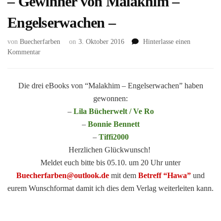
– Gewinner von Malakhim –
Engelserwachen –
von
Buecherfarben
on
3. Oktober 2016
Hinterlasse einen
zu
Kommentar
–
Gewinner
von
Die drei eBooks von “Malakhim – Engelserwachen” haben
Malakhim
gewonnen:
–
–
Lila Bücherwelt / Ve Ro
Engelserwachen
–
Bonnie Bennett
–
–
Tiffi2000
Herzlichen Glückwunsch!
Meldet euch bitte bis 05.10. um 20 Uhr unter
Buecherfarben@outlook.de
mit dem
Betreff “Hawa”
und
eurem Wunschformat damit ich dies dem Verlag weiterleiten kann.