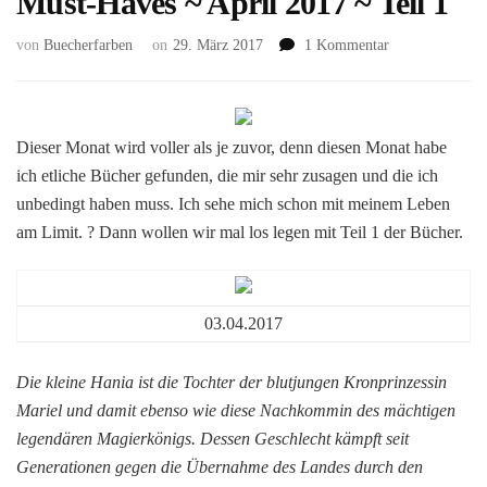
Must-Haves ~ April 2017 ~ Teil 1
zu
von
Buecherfarben
on
29. März 2017
1 Kommentar
Must-
Haves
~
April
Dieser Monat wird voller als je zuvor, denn diesen Monat habe
2017
ich etliche Bücher gefunden, die mir sehr zusagen und die ich
~
unbedingt haben muss. Ich sehe mich schon mit meinem Leben
Teil
1
am Limit. ? Dann wollen wir mal los legen mit Teil 1 der Bücher.
03.04.2017
Die kleine Hania ist die Tochter der blutjungen Kronprinzessin
Mariel und damit ebenso wie diese Nachkommin des mächtigen
legendären Magierkönigs. Dessen Geschlecht kämpft seit
Generationen gegen die Übernahme des Landes durch den