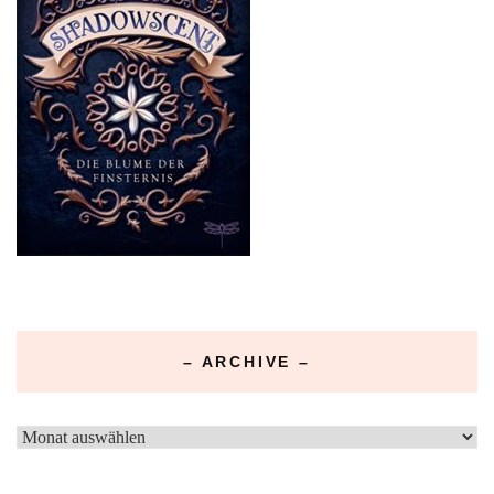
– ARCHIVE –
–
Archive
–