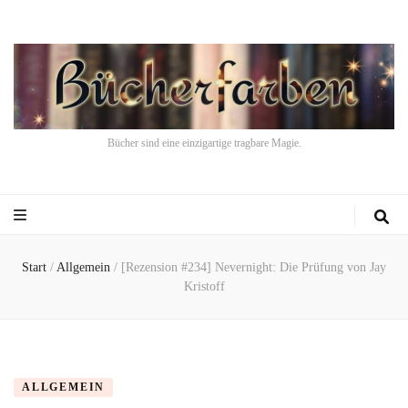
Bücher sind eine einzigartige tragbare Magie.
Start
/
Allgemein
/
[Rezension #234] Nevernight: Die Prüfung von Jay
Kristoff
ALLGEMEIN