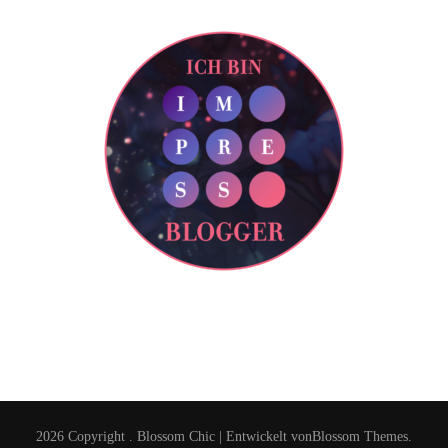
2026 Copyright
.
Blossom Chic | Entwickelt von
Blossom Themes
.