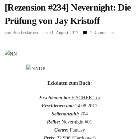
[Rezension #234] Nevernight: Die
Prüfung von Jay Kristoff
zu
von
Buecherfarben
on
31. August 2017
1 Kommentar
[Rezension
#234]
Nevernight:
Die
Prüfung
von
Jay
Eckdaten zum Buch:
Kristoff
Erschienen im:
FISCHER Tor
Erschienen am:
24.08.2017
Seitenanzahl:
704
Reihe:
Nevernight #01
Genre:
Fantasy
Preis:
22,90€ (Hardcover)