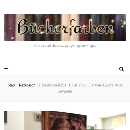
Bücher sind eine einzigartige tragbare Magie.
Start
/
Rezension
/
[Rezension #254] Until You: July von Aurora Rose
Reynolds