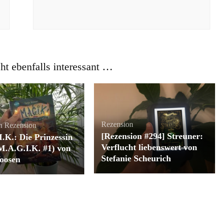
cht ebenfalls interessant …
Rezension
n
Rezension
[Rezension #294] Streuner:
.K.: Die Prinzessin
Verflucht liebenswert von
 (M.A.G.I.K. #1) von
Stefanie Scheurich
oosen