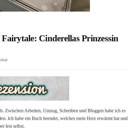
 Fairytale: Cinderellas Prinzessin
zu
ntar
[Rezension
#263]
Love
like
a
Fairytale:
Cinderellas
Prinzessin
uch. Zwischen Arbeiten, Umzug, Schreiben und Bloggen habe ich es
von
den. Ich habe ein Buch beendet, welches mein Herz erwärmt hat und
Annie
 lest selbst.
Laine