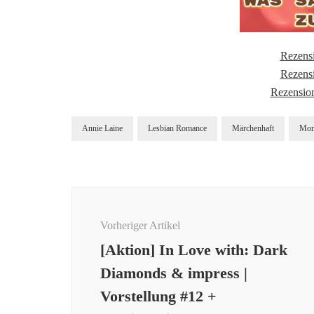
Rezens
Rezensi
Rezensio
Annie Laine
Lesbian Romance
Märchenhaft
Mom
Beitragsnavigation
Vorheriger Artikel
[Aktion] In Love with: Dark
Diamonds & impress |
Vorstellung #12 +