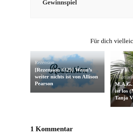
Gewinnspiel
Für dich viellei
Rezension
[Rezension #329] Wenn’s
weiter nichts ist von Allison
Allgemei
Pearson
M.A.G.I
ist los
Tanja V
1 Kommentar