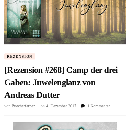
REZENSION
[Rezension #268] Camp der drei
Gaben: Juwelenglanz von
Andreas Dutter
zu
von
Buecherfarben
on
4. Dezember 2017
1 Kommentar
[Rezension
#268]
Camp