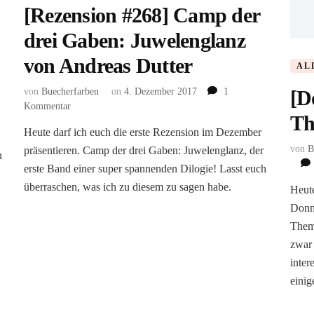
[Rezension #268] Camp der
drei Gaben: Juwelenglanz
von Andreas Dutter
AL
von
Buecherfarben
on
4. Dezember 2017
1
[D
zu
Kommentar
Th
[Rezension
Heute darf ich euch die erste Rezension im Dezember
#268]
von
B
präsentieren. Camp der drei Gaben: Juwelenglanz, der
Camp
n
der
erste Band einer super spannenden Dilogie! Lasst euch
drei
überraschen, was ich zu diesem zu sagen habe.
Heute
Gaben:
Donne
Juwelenglanz
von
Thema
Andreas
zwar
Dutter
inter
eini