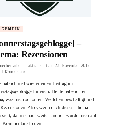
LGEMEIN
onnerstagsgeblogge] –
ema: Rezensionen
uecherfarben
aktualisiert am
23. November 2017
zu
1 Kommentar
[Donnerstagsgeblogge]
 hab ich mal wieder einen Beitrag im
–
rstagsgeblogge für euch. Heute habe ich ein
Thema:
Rezensionen
, was mich schon ein Weilchen beschäftigt und
 Rezensionen. Also, wenn euch dieses Thema
essiert, dann schaut weiter und ich würde mich auf
ge Kommentare freuen.