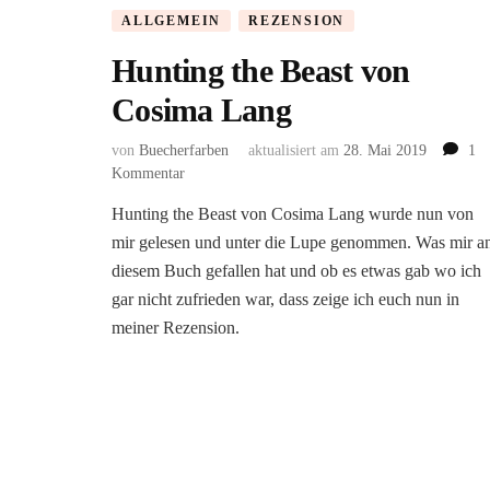
ALLGEMEIN
REZENSION
Hunting the Beast von
Cosima Lang
von
Buecherfarben
aktualisiert am
28. Mai 2019
1
zu
Kommentar
Hunting
Hunting the Beast von Cosima Lang wurde nun von
the
mir gelesen und unter die Lupe genommen. Was mir a
Beast
von
diesem Buch gefallen hat und ob es etwas gab wo ich
Cosima
gar nicht zufrieden war, dass zeige ich euch nun in
Lang
meiner Rezension.