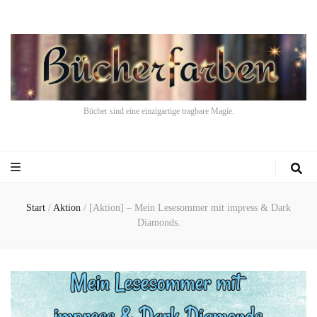
Bücher sind eine einzigartige tragbare Magie.
Start
/
Aktion
/
[Aktion] – Mein Lesesommer mit impress & Dark
Diamonds.