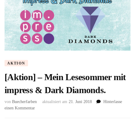
AKTION
[Aktion] – Mein Lesesommer mit
impress & Dark Diamonds.
von
Buecherfarben
aktualisiert am
21. Juni 2018
Hinterlasse
zu
einen Kommentar
[Aktion]
–
Mein
Lesesommer