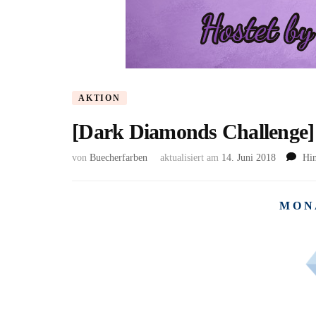
AKTION
[Dark Diamonds Challenge]
von
Buecherfarben
aktualisiert am
14. Juni 2018
Hin
M O N 