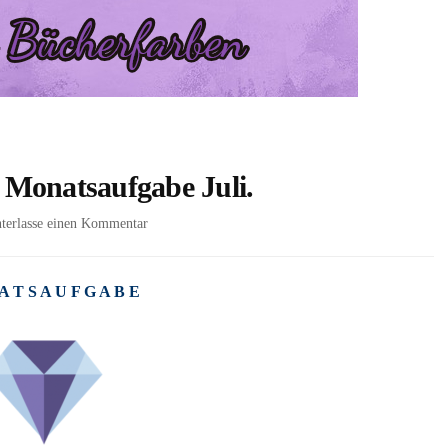
 Monatsaufgabe Juli.
zu
terlasse einen Kommentar
[Dark
Diamonds
Challenge]
A T S A U F G A B E
Monatsaufgabe
Juli.