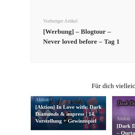
Beitragsnavigation
Vorheriger Artikel
[Werbung] – Blogtour –
Never loved before – Tag 1
Für dich viellei
Aktion
[Aktion] In Love with: Dark
Diamonds & impress | 14.
Aktion
Vorstellung + Gewinnspiel
[Dark D
– Qurta