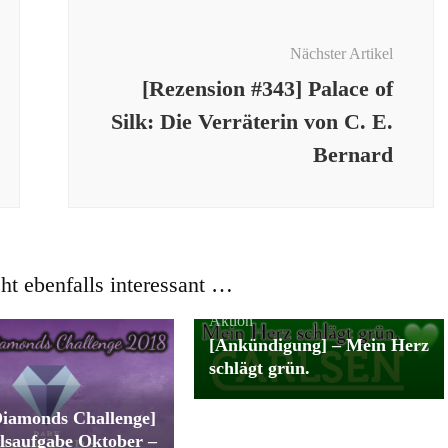
Nächster Artikel
[Rezension #343] Palace of
Silk: Die Verräterin von C. E.
Bernard
cht ebenfalls interessant …
Aktion
[Ankündigung] – Mein Herz
schlägt grün.
iamonds Challenge]
lsaufgabe Oktober –