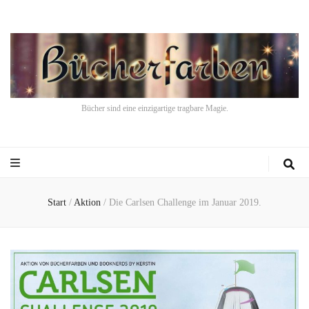
Bücher sind eine einzigartige tragbare Magie.
Start
/
Aktion
/
Die Carlsen Challenge im Januar 2019.