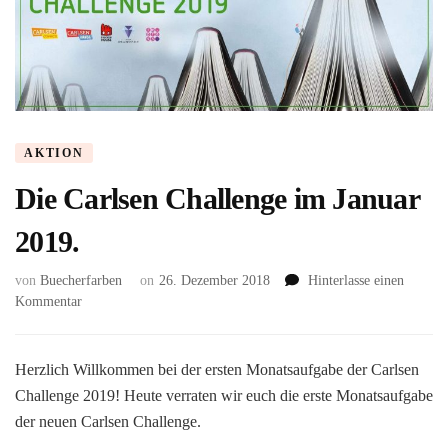
AKTION
Die Carlsen Challenge im Januar
2019.
von
Buecherfarben
on
26. Dezember 2018
Hinterlasse einen
zu
Kommentar
Die
Carlsen
Challenge
Herzlich Willkommen bei der ersten Monatsaufgabe der Carlsen
im
Challenge 2019! Heute verraten wir euch die erste Monatsaufgabe
Januar
der neuen Carlsen Challenge.
2019.