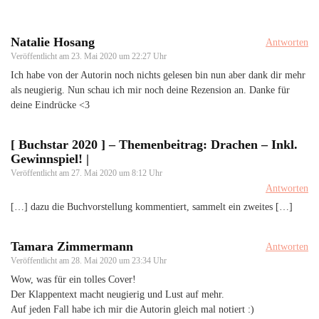
Natalie Hosang
Antworten
Veröffentlicht am
23. Mai 2020 um 22:27 Uhr
Ich habe von der Autorin noch nichts gelesen bin nun aber dank dir mehr
als neugierig. Nun schau ich mir noch deine Rezension an. Danke für
deine Eindrücke <3
[ Buchstar 2020 ] – Themenbeitrag: Drachen – Inkl.
Gewinnspiel! |
Veröffentlicht am
27. Mai 2020 um 8:12 Uhr
Antworten
[…] dazu die Buchvorstellung kommentiert, sammelt ein zweites […]
Tamara Zimmermann
Antworten
Veröffentlicht am
28. Mai 2020 um 23:34 Uhr
Wow, was für ein tolles Cover!
Der Klappentext macht neugierig und Lust auf mehr.
Auf jeden Fall habe ich mir die Autorin gleich mal notiert :)