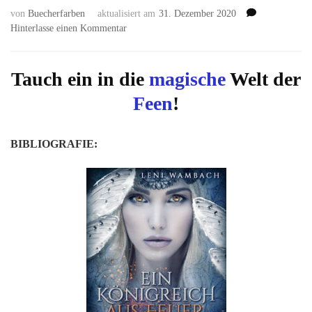
von
Buecherfarben
aktualisiert am
31. Dezember 2020
zu
Hinterlasse einen Kommentar
Ein
Königreich
aus
Tauch ein in die
magische
Welt der
Feuer
Feen
!
und
Eis
(Die
BIBLIOGRAFIE:
Feenwelt
#1)
von
Leni
Wambach