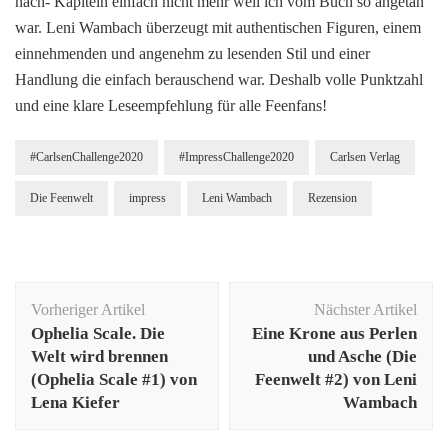
nach- Kapiteln einfach nicht mehr weil ich vom Buch so angetan
war. Leni Wambach überzeugt mit authentischen Figuren, einem
einnehmenden und angenehm zu lesenden Stil und einer
Handlung die einfach berauschend war. Deshalb volle Punktzahl
und eine klare Leseempfehlung für alle Feenfans!
#CarlsenChallenge2020
#ImpressChallenge2020
Carlsen Verlag
Die Feenwelt
impress
Leni Wambach
Rezension
Beitragsnavigation
Vorheriger Artikel
Nächster Artikel
Ophelia Scale. Die
Eine Krone aus Perlen
Welt wird brennen
und Asche (Die
(Ophelia Scale #1) von
Feenwelt #2) von Leni
Lena Kiefer
Wambach