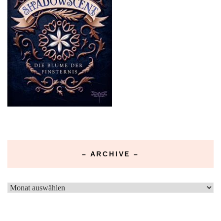
– ARCHIVE –
–
Archive
–