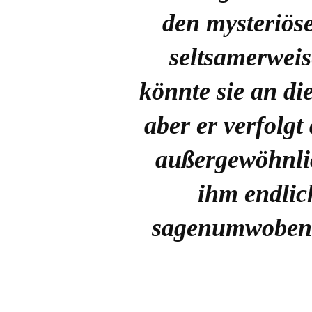
den mysteriösen
seltsamerweis
könnte sie an di
aber er verfolg
außergewöhnli
ihm endlic
sagenumwobene