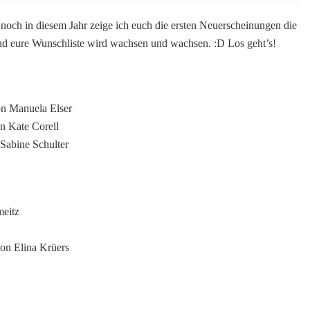
Coming
Soon
 noch in diesem Jahr zeige ich euch die ersten Neuerscheinungen die
]
und eure Wunschliste wird wachsen und wachsen. :D Los geht’s!
–
Das
sind
die
n Manuela Elser
Impress
Neuheiten
n Kate Corell
im
Sabine Schulter
Januar
2022!
eitz
on Elina Krüers