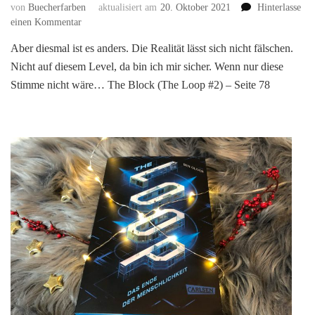
von
Buecherfarben
aktualisiert am
20. Oktober 2021
Hinterlasse
zu
einen Kommentar
The
Aber diesmal ist es anders. Die Realität lässt sich nicht fälschen.
Block
Nicht auf diesem Level, da bin ich mir sicher. Wenn nur diese
(The
Loop
Stimme nicht wäre… The Block (The Loop #2) – Seite 78
#2)
von
Ben
Oliver