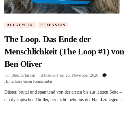
ALLGEMEIN
REZENSION
The Loop. Das Ende der
Menschlichkeit (The Loop #1) von
Ben Oliver
von
Buecherfarben
aktualisiert am
26. November 2020
zu
Hinterlasse einen Kommentar
The
Düster, brutal und spannend von der ersten bis zur letzten Seite –
Loop.
ein dystopischer Thriller, der nicht mehr aus der Hand zu legen ist.
Das
Ende
der
Menschlichkeit
(The