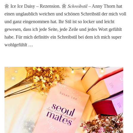
Ice
🌼 Ice Ice Daisy – Rezension. 🌼 𝑆𝑐ℎ𝑟𝑒𝑖𝑏𝑠𝑡𝑖𝑙 – Anny Thorn hat
Ice
einen unglaublich weichen und schönen Schreibstil der mich voll
Daisy
von
und ganz eingenommen hat. Ihr Stil ist so locker und leicht
Anny
gewesen, dass ich jede Seite, jede Zeile und jedes Wort gefühlt
Thorn
habe. Für mich definitiv ein Schreibstil bei dem ich mich super
wohlgefühlt …