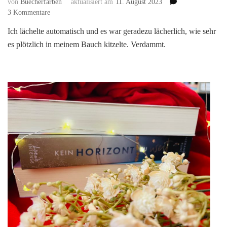
von
Buecherfarben
aktualisiert am
11. August 2023
zu
3 Kommentare
Still
Ich lächelte automatisch und es war geradezu lächerlich, wie sehr
searching
es plötzlich in meinem Bauch kitzelte. Verdammt.
for
you
(Still
you
3)
von
Valentina
Fast