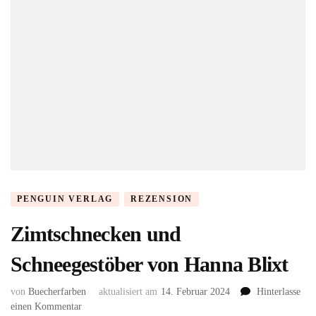
Lee
PENGUIN VERLAG
REZENSION
Zimtschnecken und
Schneegestöber von Hanna Blixt
von
Buecherfarben
aktualisiert am
14. Februar 2024
Hinterlasse
zu
einen Kommentar