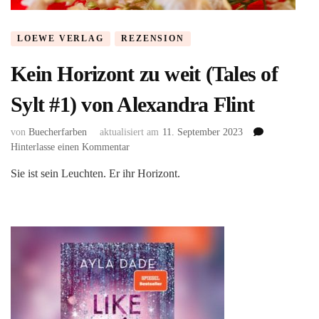
LOEWE VERLAG
REZENSION
Kein Horizont zu weit (Tales of
Sylt #1) von Alexandra Flint
von
Buecherfarben
aktualisiert am
11. September 2023
zu
Hinterlasse einen Kommentar
Kein
Sie ist sein Leuchten. Er ihr Horizont.
Horizont
zu
weit
(Tales
of
Sylt
#1)
von
Alexandra
Flint