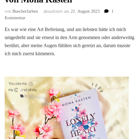
von
Buecherfarben
aktualisiert am
21. August 2023
1
zu
Kommentar
Fragile
Es war wie eine Art Befreiung, und am liebsten hätte ich mich
Heart
umgedreht und sie erneut in den Arm genommen oder anderweitig
(Scarlet
Luck
berührt, aber meine Augen fühlten sich gereizt an, darum musste
#2)
ich mich zuerst kümmern.
von
Mona
Kasten