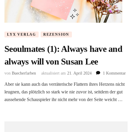
LYX VERLAG
REZENSION
Seoulmates (1): Always have and
always will von Susan Lee
zu
von
Buecherfarben
aktualisiert am
21. April 2024
1 Kommentar
Seo
Aber sie kann auch das verräterische Flattern ihres Herzens nicht
(1):
leugnen, das plötzlich so stark wie nie zuvor ist, seitdem der gut
Alw
hav
aussehende Schauspieler ihr nicht mehr von der Seite weicht …
and
alw
will
von
Sus