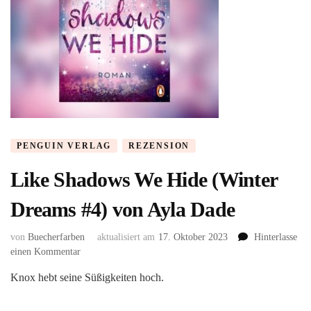
PENGUIN VERLAG
REZENSION
Like Shadows We Hide (Winter
Dreams #4) von Ayla Dade
von
Buecherfarben
aktualisiert am
17. Oktober 2023
Hinterlasse
zu
einen Kommentar
Like
Knox hebt seine Süßigkeiten hoch.
Shadows
We
Hide