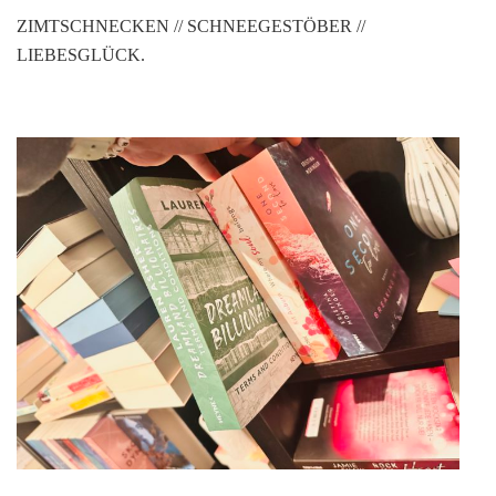
Zimtschnecken
ZIMTSCHNECKEN // SCHNEEGESTÖBER //
und
LIEBESGLÜCK.
Schneegestöber
von
Hanna
Blixt