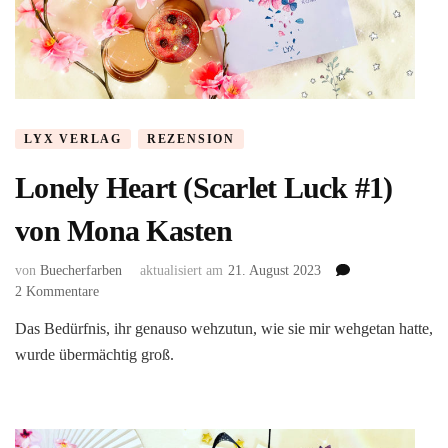
LYX VERLAG
REZENSION
Lonely Heart (Scarlet Luck #1)
von Mona Kasten
von
Buecherfarben
aktualisiert am
21. August 2023
zu
2 Kommentare
Lonely
Das Bedürfnis, ihr genauso wehzutun, wie sie mir wehgetan hatte,
Heart
wurde übermächtig groß.
(Scarlet
Luck
#1)
von
Mona