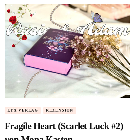
(Heart
and
Seoul
#1)
von
Jen
Frederick
LYX VERLAG
REZENSION
Fragile Heart (Scarlet Luck #2)
von Mona Kasten