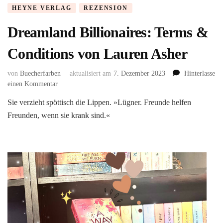
HEYNE VERLAG
REZENSION
Dreamland Billionaires: Terms &
Conditions von Lauren Asher
von
Buecherfarben
aktualisiert am
7. Dezember 2023
Hinterlasse
zu
einen Kommentar
Dreamland
Sie verzieht spöttisch die Lippen. »Lügner. Freunde helfen
Billionaires:
Freunden, wenn sie krank sind.«
Terms
&
Conditions
von
Lauren
Asher