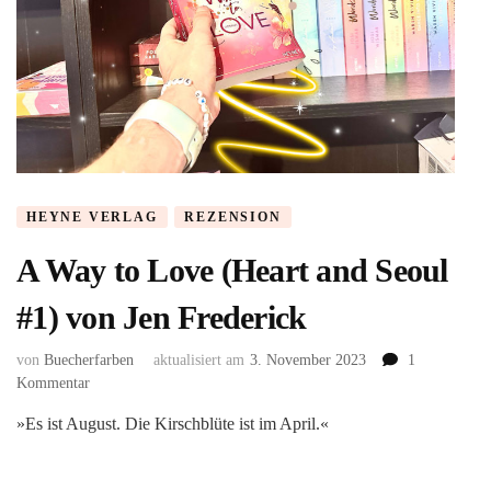
HEYNE VERLAG
REZENSION
A Way to Love (Heart and Seoul
#1) von Jen Frederick
von
Buecherfarben
aktualisiert am
3. November 2023
1
zu
Kommentar
A
»Es ist August. Die Kirschblüte ist im April.«
Way
to
Love