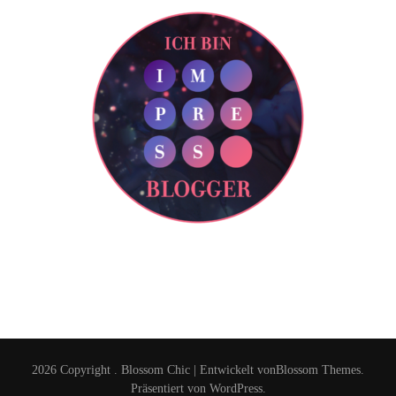
2026 Copyright
.
Blossom Chic | Entwickelt von
Blossom Themes
.
Präsentiert von
WordPress
.