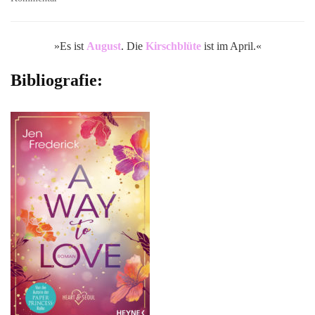
A
Way
to
»Es ist
August
. Die
Kirschblüte
ist im April.«
Love
(Heart
Bibliografie:
and
Seoul
#1)
von
Jen
Frederick