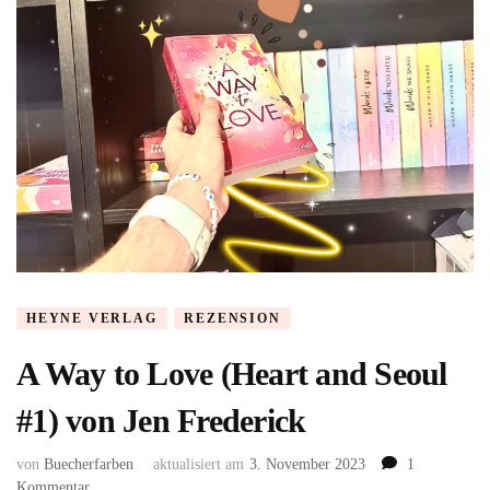
HEYNE VERLAG
REZENSION
A Way to Love (Heart and Seoul
#1) von Jen Frederick
von
Buecherfarben
aktualisiert am
3. November 2023
1
zu
Kommentar