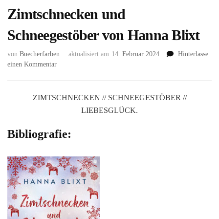
Zimtschnecken und
Schneegestöber von Hanna Blixt
von
Buecherfarben
aktualisiert am
14. Februar 2024
Hinterlasse
zu
einen Kommentar
Zimtschnecken
und
Schneegestöber
ZIMTSCHNECKEN // SCHNEEGESTÖBER //
von
LIEBESGLÜCK.
Hanna
Blixt
Bibliografie: