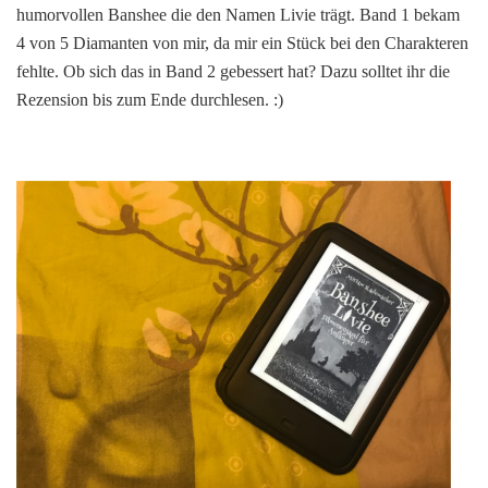
humorvollen Banshee die den Namen Livie trägt. Band 1 bekam
Banshee
Livie:
4 von 5 Diamanten von mir, da mir ein Stück bei den Charakteren
Weltrettung
fehlte. Ob sich das in Band 2 gebessert hat? Dazu solltet ihr die
für
Rezension bis zum Ende durchlesen. :)
Fortgeschritt
von
Miriam
Rademacher