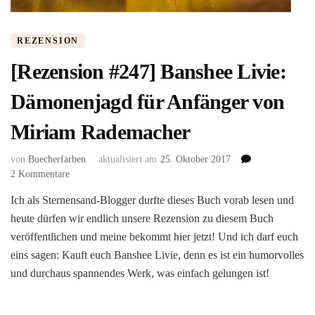
REZENSION
[Rezension #247] Banshee Livie:
Dämonenjagd für Anfänger von
Miriam Rademacher
von
Buecherfarben
aktualisiert am
25. Oktober 2017
zu
2 Kommentare
[Rezension
Ich als Sternensand-Blogger durfte dieses Buch vorab lesen und
#247]
heute dürfen wir endlich unsere Rezension zu diesem Buch
Banshee
Livie:
veröffentlichen und meine bekommt hier jetzt! Und ich darf euch
Dämonenjagd
eins sagen: Kauft euch Banshee Livie, denn es ist ein humorvolles
für
und durchaus spannendes Werk, was einfach gelungen ist!
Anfänger
von
Miriam