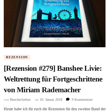
REZENSION
[Rezension #279] Banshee Livie:
Weltrettung für Fortgeschrittene
von Miriam Rademacher
zu
von
Buecherfarben
on
10. Januar 2018
9 Kommentare
[Rezension
Heute habe ich für euch die Rezension für den zweiten Band der
#279]