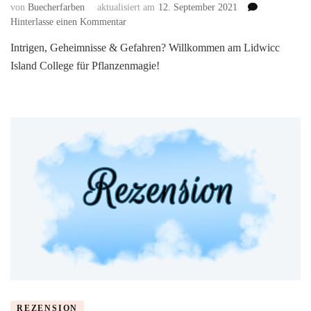
von
Buecherfarben
aktualisiert am
12. September 2021
zu
Hinterlasse einen Kommentar
Lidwicc
Intrigen, Geheimnisse & Gefahren? Willkommen am Lidwicc
Island
Island College für Pflanzenmagie!
College
of
Floral
Spells
von
Andreas
Dutter
REZENSION