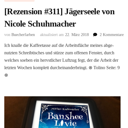
[Rezension #311] Jägerseele von
Nicole Schuhmacher
zu
von
Buecherfarben
aktualisiert am
22. März 2018
2 Kommentare
[R
Ich knalle die Kaffeetasse auf die Arbeitsfläche meines abge-
#3
nutzten Schreibtisches und stürze zum offenen Fenster, durch
Jä
vo
welches soeben ein hervstlicher Luftzug fegt, der die Arbeit der
Ni
letzten Wochen komplett durcheinanderbringt. ⊗ Tolino Seite: 9
Sc
⊗