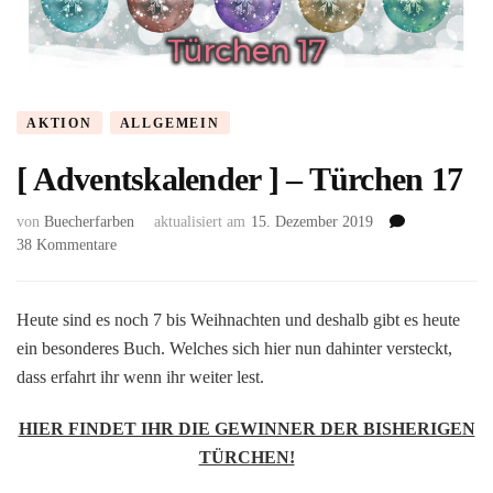
AKTION
ALLGEMEIN
[ Adventskalender ] – Türchen 17
von
Buecherfarben
aktualisiert am
15. Dezember 2019
zu
38 Kommentare
[
Adventskalender
]
Heute sind es noch 7 bis Weihnachten und deshalb gibt es heute
–
ein besonderes Buch. Welches sich hier nun dahinter versteckt,
Türchen
dass erfahrt ihr wenn ihr weiter lest.
17
HIER FINDET IHR DIE GEWINNER DER BISHERIGEN
TÜRCHEN!