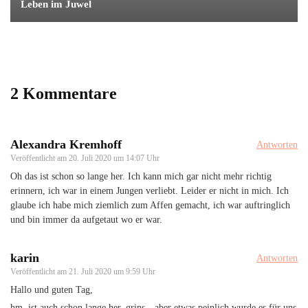
Leben im Juwel
2 Kommentare
Alexandra Kremhoff
Antworten
Veröffentlicht am
20. Juli 2020 um 14:07 Uhr
Oh das ist schon so lange her. Ich kann mich gar nicht mehr richtig
erinnern, ich war in einem Jungen verliebt. Leider er nicht in mich. Ich
glaube ich habe mich ziemlich zum Affen gemacht, ich war auftringlich
und bin immer da aufgetaut wo er war.
karin
Antworten
Veröffentlicht am
21. Juli 2020 um 9:59 Uhr
Hallo und guten Tag,
hm, ist auch schon lange her..grins…aber etwas peinlich wurde es für uns