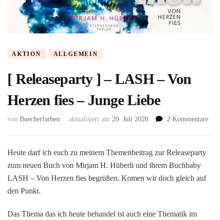
AKTION
ALLGEMEIN
[ Releaseparty ] – LASH – Von
Herzen fies – Junge Liebe
zu
von
Buecherfarben
aktualisiert am
20. Juli 2020
2 Kommentare
[
Rele
]
Heute darf ich euch zu meinem Themenbeitrag zur Releaseparty
–
zum neuen Buch von Mirjam H. Hüberli und ihrem Buchbaby
LA
LASH – Von Herzen fies begrüßen. Komen wir doch gleich auf
–
den Punkt.
Von
Her
fies
Das Thema das ich heute behandel ist auch eine Thematik im