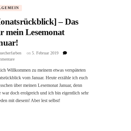
LGEMEIN
onatsrückblick] – Das
r mein Lesemonat
nuar!
uecherfarben
on
5. Februar 2019
zu
mmentare
[Monatsrückblick]
lich Willkommen zu meinem etwas verspäteten
–
srückblick vom Januar. Heute erzähle ich euch
Das
war
isschen über meinen Lesemonat Januar, denn
mein
r war doch erolgreich und ich bin eigentlich sehr
Lesemonat
eden mit diesem! Aber lest selbst!
Januar!