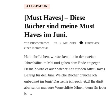
ALLGEMEIN
[Must Haves] – Diese
Bücher sind meine Must
Haves im Juni.
von
Buecherfarben
on
17. Mai 2019
Hinterlasse
zu
einen Kommentar
[Must
Hallo ihr Lieben, wir stecken nun in der zweiten
Haves]
Jahreshälfte im Mai und gehen dem Ende entgegen.
–
Diese
Deshalb wird es auch wieder Zeit für den Must Haves
Bücher
Beitrag für den Juni. Welche Bücher brauche ich
sind
unbedingt im Juni? Das zeige ich euch jetzt! Ihr dürft
meine
aber schon mal eure Wunschliste öffnen, denn für jede
Must
Haves
ist …
im
Juni.