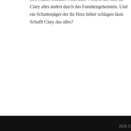
(Die
Clary alles ändert durch das Familiengeheimnis. Und
Chroniken
ein Schattenjäger der ihr Herz höher schlagen lässt.
der
Schafft Clary das alles?
Unterwelt
1)
von
Cassandra
Clare
2026 C