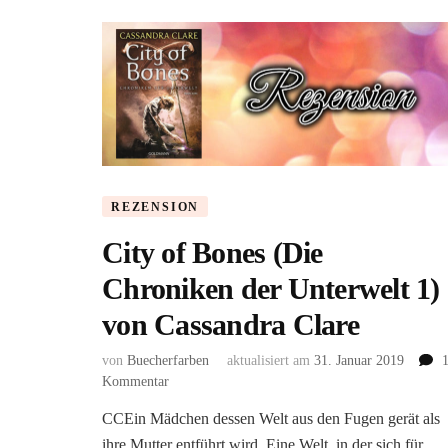
REZENSION
City of Bones (Die
Chroniken der Unterwelt 1)
von Cassandra Clare
von
Buecherfarben
aktualisiert am
31. Januar 2019
zu
Kommentar
City
CCEin Mädchen dessen Welt aus den Fugen gerät als
of
ihre Mutter entführt wird. Eine Welt, in der sich für
Bones