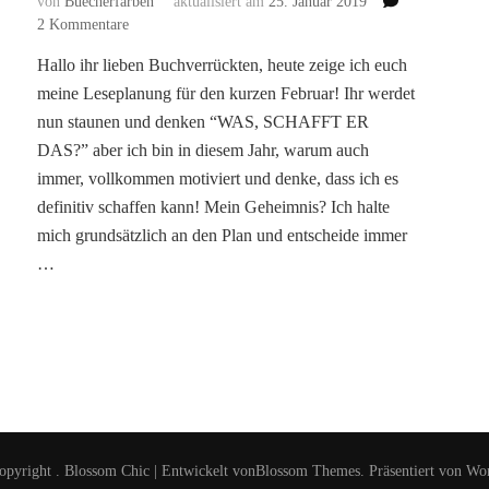
von
Buecherfarben
aktualisiert am
25. Januar 2019
zu
2 Kommentare
[Leseplanung]
Hallo ihr lieben Buchverrückten, heute zeige ich euch
–
meine Leseplanung für den kurzen Februar! Ihr werdet
Februar
2019
nun staunen und denken “WAS, SCHAFFT ER
–
DAS?” aber ich bin in diesem Jahr, warum auch
Ein
immer, vollkommen motiviert und denke, dass ich es
kurzer
definitiv schaffen kann! Mein Geheimnis? Ich halte
Monat
steht
mich grundsätzlich an den Plan und entscheide immer
bevor!
…
opyright
.
Blossom Chic | Entwickelt von
Blossom Themes
. Präsentiert von
Wor