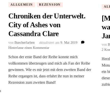
ALLGEMEIN
REZENSION
AL
Chroniken der Unterwelt.
[M
City of Ashes von
wa
Cassandra Clare
Ja
von
Buecherfarben
aktualisiert am
9. Mai 2019
von
B
zu
Hinterlasse einen Kommentar
2 Ko
Chroniken
Schon der erste Band der Reihe konnte mich
der
Herz
vollkommen überzeugen und mich als Fan der Reihe
Unterwelt.
Monat
City
gewinnen. Wie es mir jetzt mit dem zweiten Band der
ein b
of
Reihe ergangen ist, dass erfahrt ihr nun in meiner
diese
Ashes
Rezension zum zweiten Band!
von
zufri
Cassandra
n
Clare