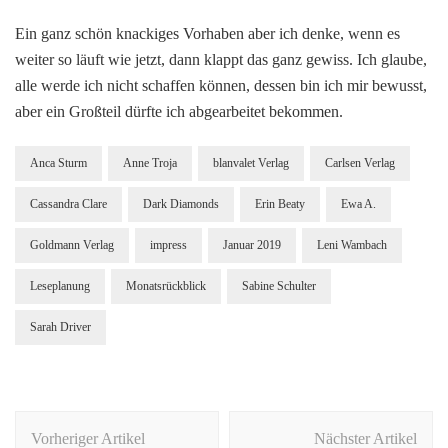
Ein ganz schön knackiges Vorhaben aber ich denke, wenn es
weiter so läuft wie jetzt, dann klappt das ganz gewiss. Ich glaube,
alle werde ich nicht schaffen können, dessen bin ich mir bewusst,
aber ein Großteil dürfte ich abgearbeitet bekommen.
Anca Sturm
Anne Troja
blanvalet Verlag
Carlsen Verlag
Cassandra Clare
Dark Diamonds
Erin Beaty
Ewa A.
Goldmann Verlag
impress
Januar 2019
Leni Wambach
Leseplanung
Monatsrückblick
Sabine Schulter
Sarah Driver
Beitragsnavigation
Vorheriger Artikel
Nächster Artikel