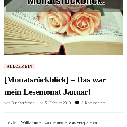
ALLGEMEIN
[Monatsrückblick] – Das war
mein Lesemonat Januar!
zu
von
Buecherfarben
on
5. Februar 2019
2 Kommentare
[Monatsrückb
–
Das
Herzlich Willkommen zu meinem etwas verspäteten
war