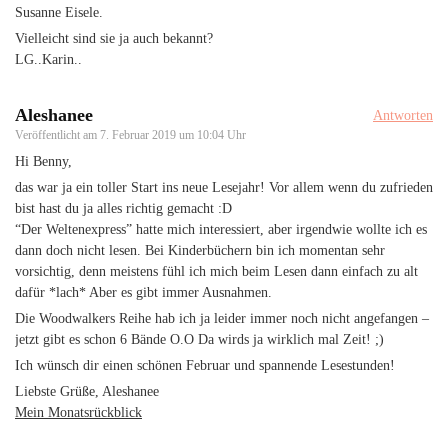
Susanne Eisele.
Vielleicht sind sie ja auch bekannt?
LG..Karin..
Aleshanee
Antworten
Veröffentlicht am
7. Februar 2019 um 10:04 Uhr
Hi Benny,
das war ja ein toller Start ins neue Lesejahr! Vor allem wenn du zufrieden
bist hast du ja alles richtig gemacht :D
“Der Weltenexpress” hatte mich interessiert, aber irgendwie wollte ich es
dann doch nicht lesen. Bei Kinderbüchern bin ich momentan sehr
vorsichtig, denn meistens fühl ich mich beim Lesen dann einfach zu alt
dafür *lach* Aber es gibt immer Ausnahmen.
Die Woodwalkers Reihe hab ich ja leider immer noch nicht angefangen –
jetzt gibt es schon 6 Bände O.O Da wirds ja wirklich mal Zeit! ;)
Ich wünsch dir einen schönen Februar und spannende Lesestunden!
Liebste Grüße, Aleshanee
Mein Monatsrückblick