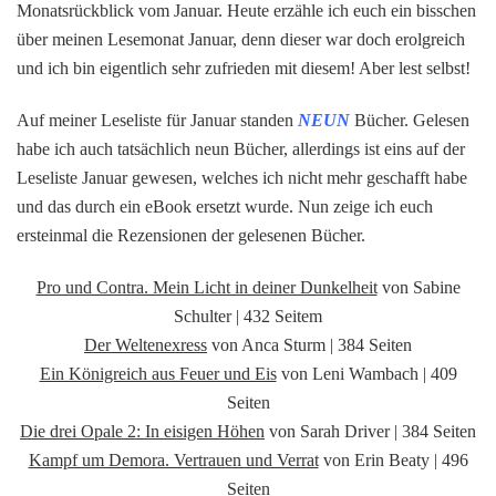
Monatsrückblick vom Januar. Heute erzähle ich euch ein bisschen
mein
über meinen Lesemonat Januar, denn dieser war doch erolgreich
Lesemonat
und ich bin eigentlich sehr zufrieden mit diesem! Aber lest selbst!
Januar!
Auf meiner Leseliste für Januar standen
NEUN
Bücher. Gelesen
habe ich auch tatsächlich neun Bücher, allerdings ist eins auf der
Leseliste Januar gewesen, welches ich nicht mehr geschafft habe
und das durch ein eBook ersetzt wurde. Nun zeige ich euch
ersteinmal die Rezensionen der gelesenen Bücher.
Pro und Contra. Mein Licht in deiner Dunkelheit
von Sabine
Schulter | 432 Seitem
Der Weltenexress
von Anca Sturm | 384 Seiten
Ein Königreich aus Feuer und Eis
von Leni Wambach | 409
Seiten
Die drei Opale 2: In eisigen Höhen
von Sarah Driver | 384 Seiten
Kampf um Demora. Vertrauen und Verrat
von Erin Beaty | 496
Seiten