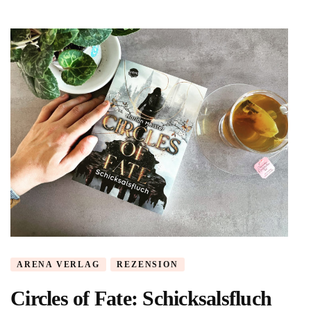
von
Marion
Meister
ARENA VERLAG
REZENSION
Circles of Fate: Schicksalsfluch