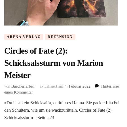
ARENA VERLAG
REZENSION
Circles of Fate (2):
Schicksalssturm von Marion
Meister
von
Buecherfarben
aktualisiert am
4. Februar 2022
Hinterlasse
zu
einen Kommentar
Circles
»Du hast kein Schicksal!«, entfuhr es Hanna. Sie packte Lita bei
of
den Schultern, wie um sie wachzurütteln. Circles of Fate (2):
Fate
(2):
Schicksalssturm – Seite 223
Schicksalssturm