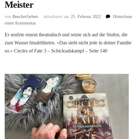
Meister
von
Buecherfarben
aktualisiert am
25. Februar 2022
Hinterlasse
zu
einen Kommentar
Circles
Er seufzte erneut theatralisch und setzte sich auf die Stufen, die
of
zum Wasser hinabführten. »Das sieht nicht jede in deiner Familie
Fate
(3):
so.« Circles of Fate 3 – Schicksalskampf – Seite 140
Schicksalskampf
von
Marion
Meister