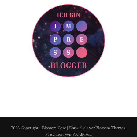
2026 Copyright
.
Blossom Chic | Entwickelt von
Blossom Themes
.
Präsentiert von
WordPress
.