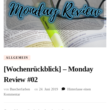
ALLGEMEIN
[Wochenrückblick] – Monday
Review #02
von
Buecherfarben
on
24. Juni 2019
Hinterlasse einen
zu
Kommentar
[Wochenrückblick]
–
Monday