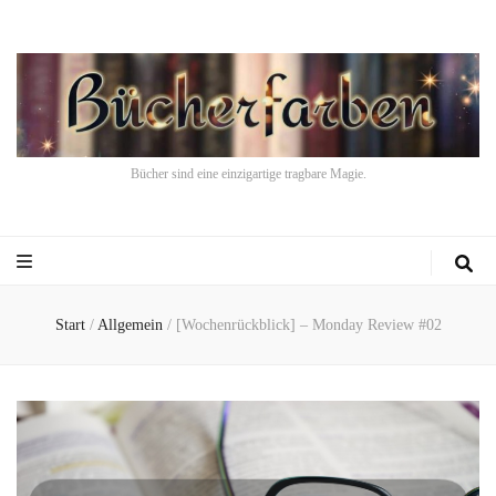
Bücher sind eine einzigartige tragbare Magie.
Start
/
Allgemein
/
[Wochenrückblick] – Monday Review #02