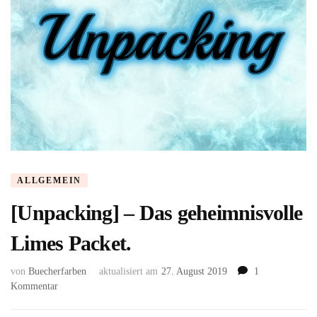
ALLGEMEIN
[Unpacking] – Das geheimnisvolle
Limes Packet.
von
Buecherfarben
aktualisiert am
27. August 2019
1
zu
Kommentar
[Unpacking]
–