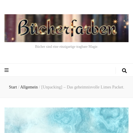
Bücher sind eine einzigartige tragbare Magie.
Start
/
Allgemein
/
[Unpacking] – Das geheimnisvolle Limes Packet.