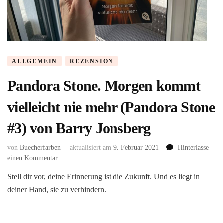
ALLGEMEIN
REZENSION
Pandora Stone. Morgen kommt
vielleicht nie mehr (Pandora Stone
#3) von Barry Jonsberg
von
Buecherfarben
aktualisiert am
9. Februar 2021
Hinterlasse
zu
einen Kommentar
Pandora
Stell dir vor, deine Erinnerung ist die Zukunft. Und es liegt in
Stone.
deiner Hand, sie zu verhindern.
Morgen
kommt
vielleicht
nie