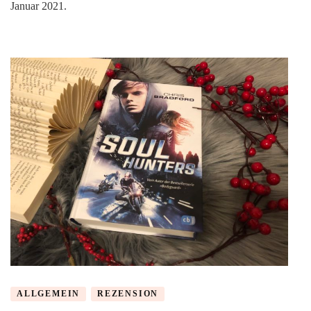
Januar 2021.
Jahr
–
Neue
Bücher.
–
Meine
Must
Haves
im
Januar
2021!
ALLGEMEIN
REZENSION