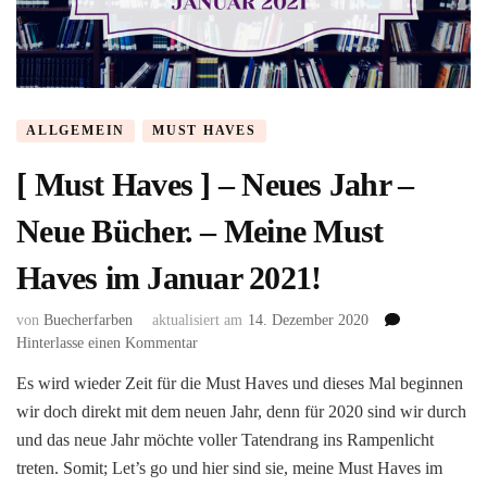
ALLGEMEIN
MUST HAVES
[ Must Haves ] – Neues Jahr –
Neue Bücher. – Meine Must
Haves im Januar 2021!
von
Buecherfarben
aktualisiert am
14. Dezember 2020
zu
Hinterlasse einen Kommentar
[
Es wird wieder Zeit für die Must Haves und dieses Mal beginnen
Must
wir doch direkt mit dem neuen Jahr, denn für 2020 sind wir durch
Haves
]
und das neue Jahr möchte voller Tatendrang ins Rampenlicht
–
treten. Somit; Let’s go und hier sind sie, meine Must Haves im
Neues