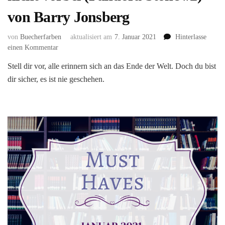
von Barry Jonsberg
von
Buecherfarben
aktualisiert am
7. Januar 2021
Hinterlasse
zu
einen Kommentar
Pandora
Stell dir vor, alle erinnern sich an das Ende der Welt. Doch du bist
Stone:
dir sicher, es ist nie geschehen.
Gestern
ist
noch
nicht
vorbei
(Pandora
Stone
#2)
von
Barry
Jonsberg