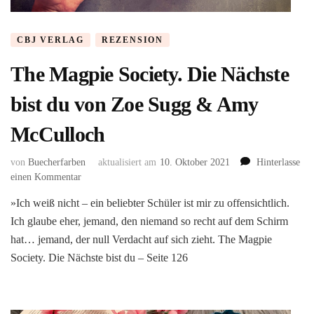
CBJ VERLAG
REZENSION
The Magpie Society. Die Nächste
bist du von Zoe Sugg & Amy
McCulloch
von
Buecherfarben
aktualisiert am
10. Oktober 2021
Hinterlasse
zu
einen Kommentar
The
»Ich weiß nicht – ein beliebter Schüler ist mir zu offensichtlich.
Magpie
Ich glaube eher, jemand, den niemand so recht auf dem Schirm
Society.
Die
hat… jemand, der null Verdacht auf sich zieht. The Magpie
Nächste
Society. Die Nächste bist du – Seite 126
bist
du
von
Zoe