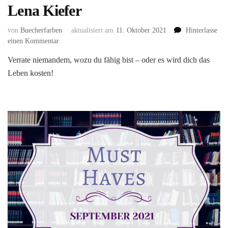
Lena Kiefer
von
Buecherfarben
aktualisiert am
11. Oktober 2021
Hinterlasse
zu
einen Kommentar
Knights:
Verrate niemandem, wozu du fähig bist – oder es wird dich das
Ein
Leben kosten!
gefährliches
Vermächtnis
(Knights
#1)
von
Lena
Kiefer