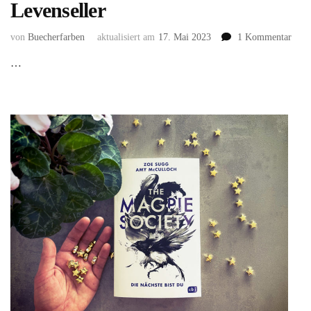
Levenseller
zu
von
Buecherfarben
aktualisiert am
17. Mai 2023
1 Kommentar
Siste
…
of
the
Swo
2:
Die
Magi
unse
Herz
von
Trici
Leve