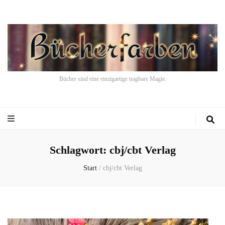
Bücher sind eine einzigartige tragbare Magie.
Schlagwort:
cbj/cbt Verlag
Start
/
cbj/cbt Verlag