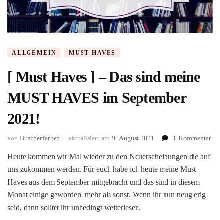
ALLGEMEIN
MUST HAVES
[ Must Haves ] – Das sind meine
MUST HAVES im September
2021!
zu
von
Buecherfarben
aktualisiert am
9. August 2021
1 Kommentar
[
Heute kommen wir Mal wieder zu den Neuerscheinungen die auf
Mu
uns zukommen werden. Für euch habe ich heute meine Must
Ha
]
Haves aus dem September mitgebracht und das sind in diesem
–
Monat einige geworden, mehr als sonst. Wenn ihr nun neugierig
Da
seid, dann solltet ihr unbedingt weiterlesen.
sin