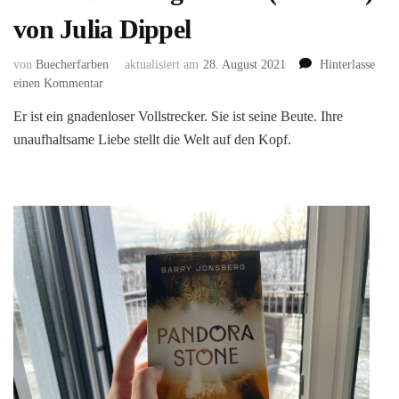
von Julia Dippel
von
Buecherfarben
aktualisiert am
28. August 2021
Hinterlasse
zu
einen Kommentar
Izara:
Er ist ein gnadenloser Vollstrecker. Sie ist seine Beute. Ihre
Das
unaufhaltsame Liebe stellt die Welt auf den Kopf.
ewige
Feuer
(Izara
#1)
von
Julia
Dippel