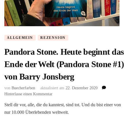
ALLGEMEIN
REZENSION
Pandora Stone. Heute beginnt das
Ende der Welt (Pandora Stone #1)
von Barry Jonsberg
von
Buecherfarben
aktualisiert am
22. Dezember 2020
zu
Hinterlasse einen Kommentar
Pandora
Stell dir vor, alle, die du kanntest, sind tot. Und du bist einer von
Stone.
nur 10.000 Überlebenden weltweit.
Heute
beginnt
das