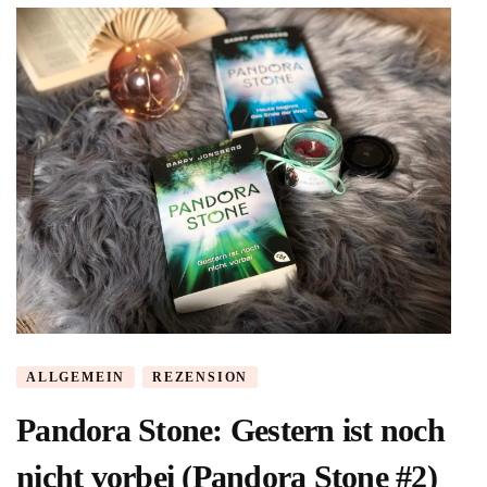
mehr
(Pandora
Stone
#3)
von
Barry
Jonsberg
ALLGEMEIN
REZENSION
Pandora Stone: Gestern ist noch
nicht vorbei (Pandora Stone #2)