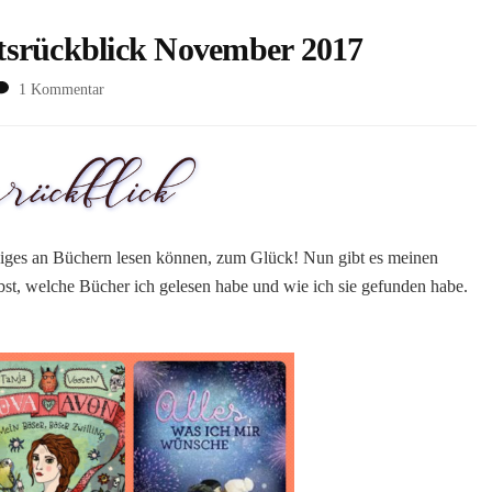
tsrückblick November 2017
zu
1 Kommentar
[This
is
the
Month…]
Monatsrückblick
November
2017
niges an Büchern lesen können, zum Glück! Nun gibt es meinen
bst, welche Bücher ich gelesen habe und wie ich sie gefunden habe.