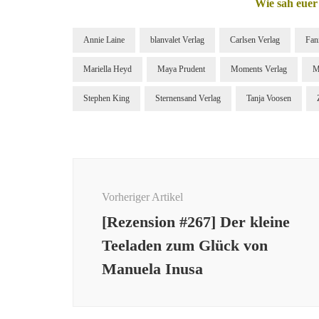
Wie sah euer
Annie Laine
blanvalet Verlag
Carlsen Verlag
Fan
Mariella Heyd
Maya Prudent
Moments Verlag
M
Stephen King
Sternensand Verlag
Tanja Voosen
Beitragsnavigation
Vorheriger Artikel
[Rezension #267] Der kleine
Teeladen zum Glück von
Manuela Inusa