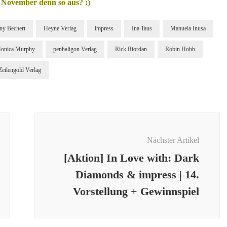
 November denn so aus? :)
ny Bechert
Heyne Verlag
impress
Ina Taus
Manuela Inusa
onica Murphy
penhaligon Verlag
Rick Riordan
Robin Hobb
Zeilengold Verlag
Nächster Artikel
[Aktion] In Love with: Dark
Diamonds & impress | 14.
Vorstellung + Gewinnspiel